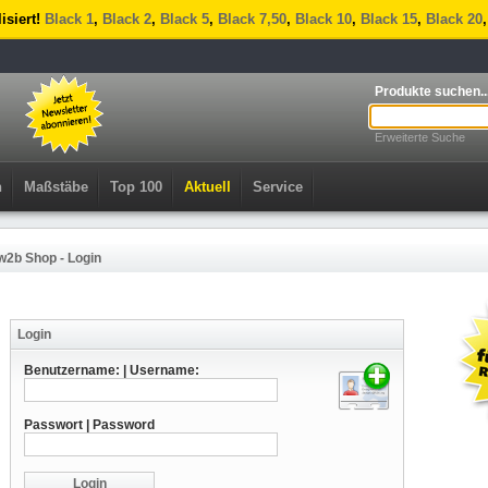
lisiert!
Black 1
,
Black 2
,
Black 5
,
Black 7,50
,
Black 10
,
Black 15
,
Black 20
Produkte suchen..
Erweiterte Suche
n
Maßstäbe
Top 100
Aktuell
Service
w2b Shop - Login
Login
Benutzername: | Username:
Passwort | Password