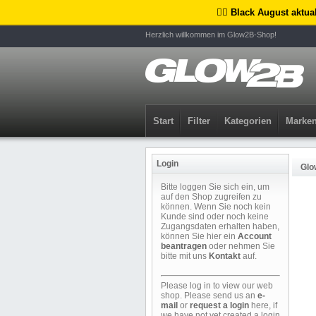
🏴‍☠️ Black August aktua
Herzlich willkommen im Glow2B-Shop!
Start
Filter
Kategorien
Marke
Login
Glo
Bitte loggen Sie sich ein, um
auf den Shop zugreifen zu
können. Wenn Sie noch kein
Kunde sind oder noch keine
Zugangsdaten erhalten haben,
können Sie hier ein
Account
beantragen
oder nehmen Sie
bitte mit uns
Kontakt
auf.
Please log in to view our web
shop. Please send us an
e-
mail
or
request a login
here, if
we have not yet created a login