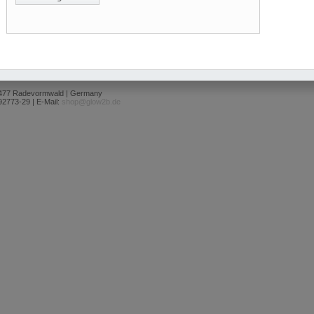
2477 Radevormwald | Germany
92773-29 | E-Mail:
shop@glow2b.de