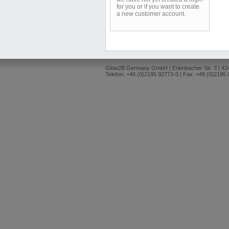
for you or if you want to create
a new customer account.
Glow2B Germany GmbH | Erlenbacher Str. 3 | 4
Telefon: +49 (0)2195 92773-0 | Fax: +49 (0)2195 