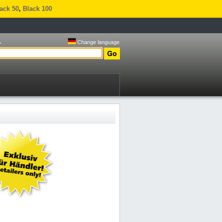
ack 50
,
Black 100
.
Change language