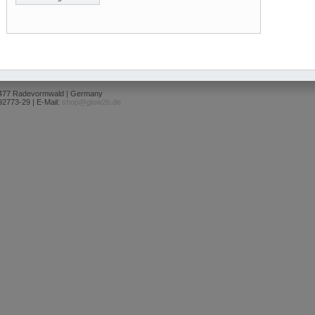
2477 Radevormwald | Germany
92773-29 | E-Mail:
shop@glow2b.de