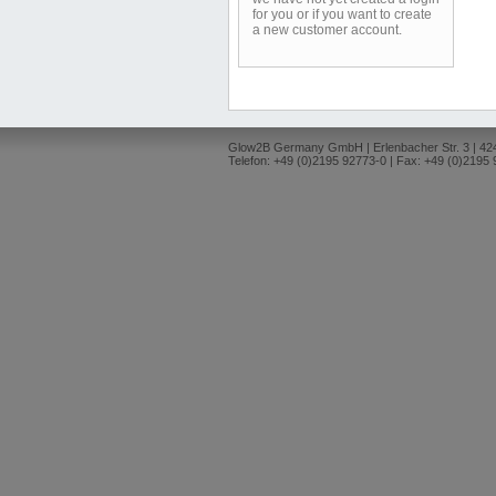
for you or if you want to create
a new customer account.
Glow2B Germany GmbH | Erlenbacher Str. 3 | 4
Telefon: +49 (0)2195 92773-0 | Fax: +49 (0)2195 