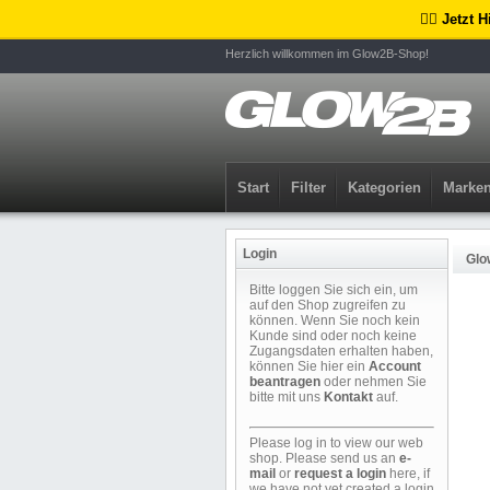
🏴‍☠️ Jetzt
Herzlich willkommen im Glow2B-Shop!
Start
Filter
Kategorien
Marke
Login
Glo
Bitte loggen Sie sich ein, um
auf den Shop zugreifen zu
können. Wenn Sie noch kein
Kunde sind oder noch keine
Zugangsdaten erhalten haben,
können Sie hier ein
Account
beantragen
oder nehmen Sie
bitte mit uns
Kontakt
auf.
Please log in to view our web
shop. Please send us an
e-
mail
or
request a login
here, if
we have not yet created a login