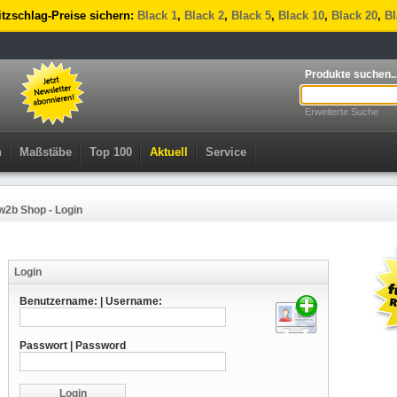
 Hitzschlag-Preise sichern:
Black 1
,
Black 2
,
Black 5
,
Black 10
,
Black 20
,
Bl
Produkte suchen..
Erweiterte Suche
n
Maßstäbe
Top 100
Aktuell
Service
w2b Shop - Login
Login
Benutzername: | Username:
Passwort | Password