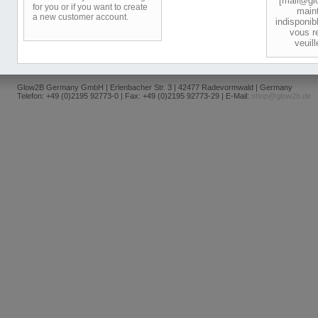
[mail@glo
for you or if you want to create
main
a new customer account.
indisponib
vous r
veuil
Glow2B Germany GmbH | Erlenbacher Str. 3 | 42477 Radevormwald | Germany
Telefon: +49 (0)2195 92773-0 | Fax: +49 (0)2195 92773-29 | E-Mail:
shop@glow2b.de