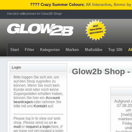
????️ Crazy Summer Colours:
AK Interactive
,
Ammo by 
Herzlich willkommen im Glow2B-Shop!
Start
Filter
Kategorien
Marken
Maßstäbe
Top 100
Ak
Login
Glow2b Shop -
Bitte loggen Sie sich ein, um
auf den Shop zugreifen zu
können. Wenn Sie noch kein
Kunde sind oder noch keine
Zugangsdaten erhalten haben,
können Sie hier ein
Account
Aufgrund u
beantragen
oder nehmen Sie
07.08.20
bitte mit uns
Kontakt
auf.
um 
[mail
Please log in to view our web
maintena
shop. Please send us an
e-
Frida
mail
or
request a login
here, if
und
we have not yet created a login