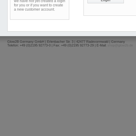
we have not yet created a login
for you or if you want to create
a new customer account.
Glow2B Germany GmbH | Erlenbacher Str. 3 | 42477 Radevormwald | Germany
Telefon: +49 (0)2195 92773-0 | Fax: +49 (0)2195 92773-29 | E-Mail:
shop@glow2b.de