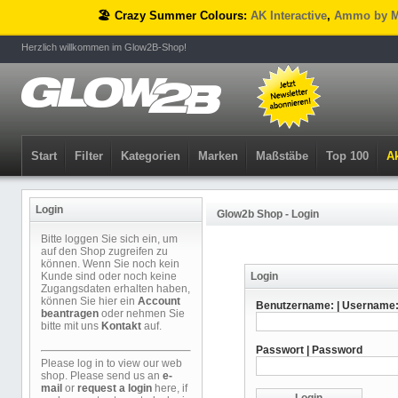
🏖️ Crazy Summer Colours:
AK Interactive
,
Ammo by M
Herzlich willkommen im Glow2B-Shop!
Start
Filter
Kategorien
Marken
Maßstäbe
Top 100
Ak
Login
Glow2b Shop - Login
Bitte loggen Sie sich ein, um
auf den Shop zugreifen zu
können. Wenn Sie noch kein
Kunde sind oder noch keine
Login
Zugangsdaten erhalten haben,
können Sie hier ein
Account
Benutzername: | Username
beantragen
oder nehmen Sie
bitte mit uns
Kontakt
auf.
Passwort | Password
Please log in to view our web
shop. Please send us an
e-
mail
or
request a login
here, if