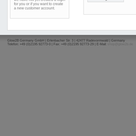
for you or if you want to create
a new customer account.
Glow2B Germany GmbH | Erlenbacher Str. 3 | 42477 Radevormwald | Germany
Telefon: +49 (0)2195 92773-0 | Fax: +49 (0)2195 92773-29 | E-Mail:
shop@glow2b.de