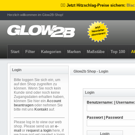
🏴‍☠️ Jetzt Hitzschlag-Preise sichern:
Blac
Herzlich willkommen im Glow2B-Shop!
Start
Filter
Kategorien
Marken
Maßstäbe
Top 100
Ak
Login
Glow2b Shop - Login
Bitte loggen Sie sich ein, um
auf den Shop zugreifen zu
können. Wenn Sie noch kein
Kunde sind oder noch keine
Login
Zugangsdaten erhalten haben,
können Sie hier ein
Account
Benutzername: | Username
beantragen
oder nehmen Sie
bitte mit uns
Kontakt
auf.
Passwort | Password
Please log in to view our web
shop. Please send us an
e-
mail
or
request a login
here, if
we have not yet created a login