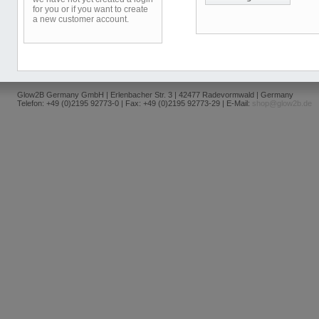
for you or if you want to create
a new customer account.
Glow2B Germany GmbH | Erlenbacher Str. 3 | 42477 Radevormwald | Germany
Telefon: +49 (0)2195 92773-0 | Fax: +49 (0)2195 92773-29 | E-Mail:
shop@glow2b.de