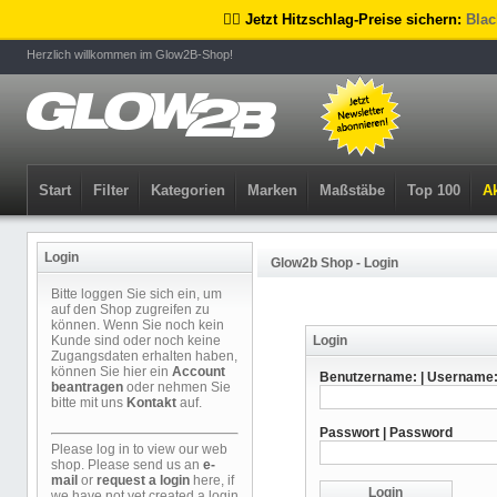
🏴‍☠️ Jetzt Hitzschlag-Preise sichern:
Blac
Herzlich willkommen im Glow2B-Shop!
Start
Filter
Kategorien
Marken
Maßstäbe
Top 100
Ak
Login
Glow2b Shop - Login
Bitte loggen Sie sich ein, um
auf den Shop zugreifen zu
können. Wenn Sie noch kein
Kunde sind oder noch keine
Login
Zugangsdaten erhalten haben,
können Sie hier ein
Account
Benutzername: | Username
beantragen
oder nehmen Sie
bitte mit uns
Kontakt
auf.
Passwort | Password
Please log in to view our web
shop. Please send us an
e-
mail
or
request a login
here, if
we have not yet created a login