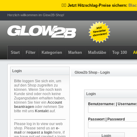
🏴‍☠️ Jetzt Hitzschlag-Preise sichern:
Blac
Herzlich willkommen im Glow2B-Shop!
Start
Filter
Kategorien
Marken
Maßstäbe
Top 100
Ak
Login
Glow2b Shop - Login
Bitte loggen Sie sich ein, um
auf den Shop zugreifen zu
können. Wenn Sie noch kein
Kunde sind oder noch keine
Login
Zugangsdaten erhalten haben,
können Sie hier ein
Account
Benutzername: | Username
beantragen
oder nehmen Sie
bitte mit uns
Kontakt
auf.
Passwort | Password
Please log in to view our web
shop. Please send us an
e-
mail
or
request a login
here, if
we have not yet created a login