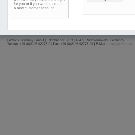
for you or if you want to create
a new customer account.
Glow2B Germany GmbH | Erlenbacher Str. 3 | 42477 Radevormwald | Germany
Telefon: +49 (0)2195 92773-0 | Fax: +49 (0)2195 92773-29 | E-Mail:
shop@glow2b.de