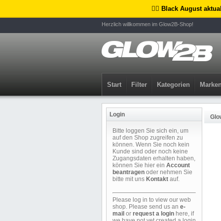
🏴‍☠️ Black August aktua
Herzlich willkommen im Glow2B-Shop!
Start
Filter
Kategorien
Marke
Login
Glo
Bitte loggen Sie sich ein, um
auf den Shop zugreifen zu
können. Wenn Sie noch kein
Kunde sind oder noch keine
Zugangsdaten erhalten haben,
können Sie hier ein
Account
beantragen
oder nehmen Sie
bitte mit uns
Kontakt
auf.
Please log in to view our web
shop. Please send us an
e-
mail
or
request a login
here, if
we have not yet created a login