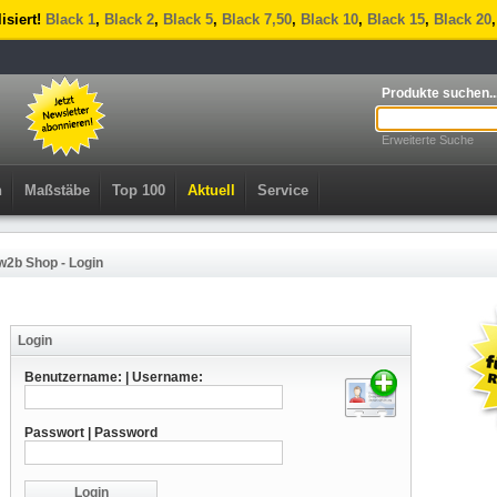
lisiert!
Black 1
,
Black 2
,
Black 5
,
Black 7,50
,
Black 10
,
Black 15
,
Black 20
Produkte suchen..
Erweiterte Suche
n
Maßstäbe
Top 100
Aktuell
Service
w2b Shop - Login
Login
Benutzername: | Username:
Passwort | Password