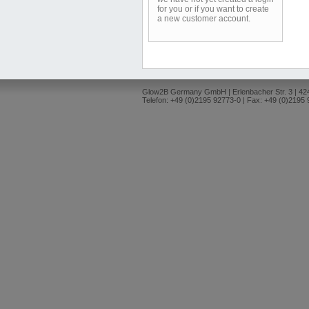
for you or if you want to create
a new customer account.
Glow2B Germany GmbH | Erlenbacher Str. 3 | 4
Telefon: +49 (0)2195 92773-0 | Fax: +49 (0)2195 