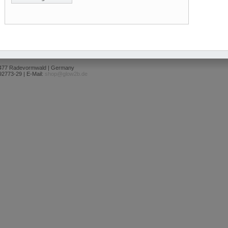
2477 Radevormwald | Germany
92773-29 | E-Mail:
shop@glow2b.de