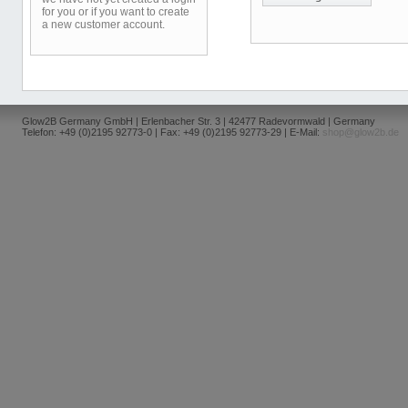
for you or if you want to create
a new customer account.
Glow2B Germany GmbH | Erlenbacher Str. 3 | 42477 Radevormwald | Germany
Telefon: +49 (0)2195 92773-0 | Fax: +49 (0)2195 92773-29 | E-Mail:
shop@glow2b.de