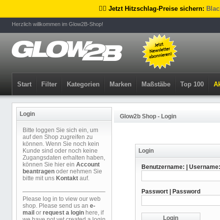
🏴‍☠️ Jetzt Hitzschlag-Preise sichern:
Blac
Herzlich willkommen im Glow2B-Shop!
Start
Filter
Kategorien
Marken
Maßstäbe
Top 100
Ak
Login
Glow2b Shop - Login
Bitte loggen Sie sich ein, um
auf den Shop zugreifen zu
können. Wenn Sie noch kein
Kunde sind oder noch keine
Login
Zugangsdaten erhalten haben,
können Sie hier ein
Account
Benutzername: | Username
beantragen
oder nehmen Sie
bitte mit uns
Kontakt
auf.
Passwort | Password
Please log in to view our web
shop. Please send us an
e-
mail
or
request a login
here, if
we have not yet created a login