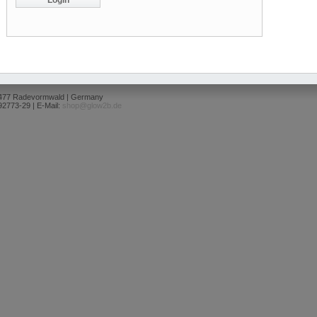
2477 Radevormwald | Germany
92773-29 | E-Mail:
shop@glow2b.de