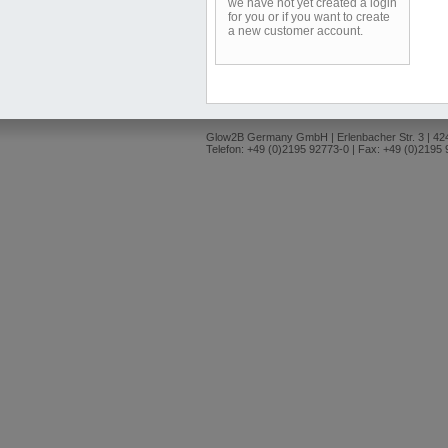
we have not yet created a login
for you or if you want to create
a new customer account.
Glow2B Germany GmbH | Erlenbacher Str. 3 | 4
Telefon: +49 (0)2195 92773-0 | Fax: +49 (0)2195 