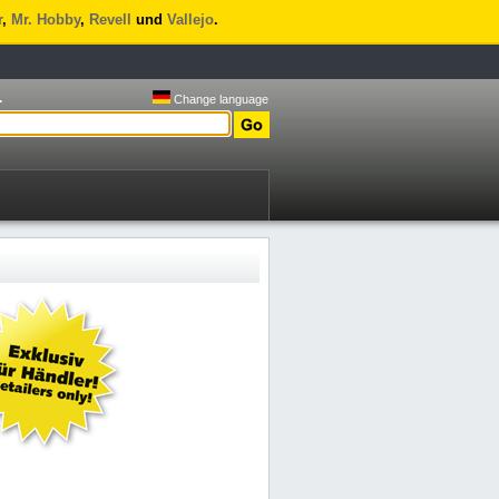
r
,
Mr. Hobby
,
Revell
und
Vallejo
.
.
Change language