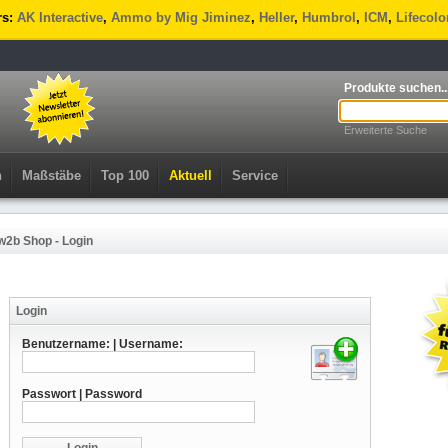
rs:
AK Interactive
,
Ammo by Mig Jiminez
,
Heller
,
Humbrol
,
ICM
,
Lifecolo
Produkte suchen..
Erweiterte Suche
n
Maßstäbe
Top 100
Aktuell
Service
w2b Shop - Login
Login
Benutzername: | Username:
Passwort | Password