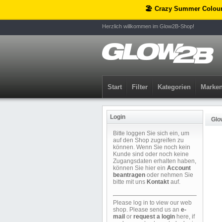
🏖️ Crazy Summer Colou
Herzlich willkommen im Glow2B-Shop!
Start
Filter
Kategorien
Marke
Login
Glo
Bitte loggen Sie sich ein, um
auf den Shop zugreifen zu
können. Wenn Sie noch kein
Kunde sind oder noch keine
Zugangsdaten erhalten haben,
können Sie hier ein
Account
beantragen
oder nehmen Sie
bitte mit uns
Kontakt
auf.
Please log in to view our web
shop. Please send us an
e-
mail
or
request a login
here, if