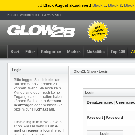
🏴‍☠️ Black August aktualisiert!
Black 1
,
Black 2
,
Black
Herzlich willkommen im Glow2B-Shop!
Start
Filter
Kategorien
Marken
Maßstäbe
Top 100
Ak
Login
Glow2b Shop - Login
Bitte loggen Sie sich ein, um
auf den Shop zugreifen zu
können. Wenn Sie noch kein
Kunde sind oder noch keine
Login
Zugangsdaten erhalten haben,
können Sie hier ein
Account
Benutzername: | Username
beantragen
oder nehmen Sie
bitte mit uns
Kontakt
auf.
Passwort | Password
Please log in to view our web
shop. Please send us an
e-
mail
or
request a login
here, if
we have not yet created a login