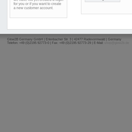
for you or if you want to create
a new customer account.
Glow2B Germany GmbH | Erlenbacher Str. 3 | 42477 Radevormwald | Germany
Telefon: +49 (0)2195 92773-0 | Fax: +49 (0)2195 92773-29 | E-Mail:
shop@glow2b.de