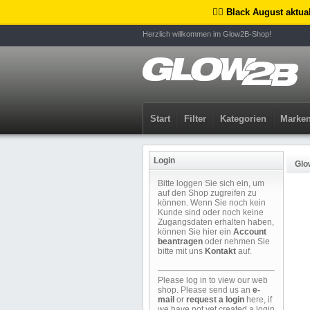
🏴‍☠️ Black August aktua
Herzlich willkommen im Glow2B-Shop!
Start
Filter
Kategorien
Marke
Login
Glo
Bitte loggen Sie sich ein, um
auf den Shop zugreifen zu
können. Wenn Sie noch kein
Kunde sind oder noch keine
Zugangsdaten erhalten haben,
können Sie hier ein
Account
beantragen
oder nehmen Sie
bitte mit uns
Kontakt
auf.
Please log in to view our web
shop. Please send us an
e-
mail
or
request a login
here, if
we have not yet created a login