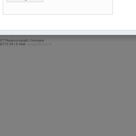
2477 Radevormwald | Germany
92773-29 | E-Mail:
shop@glow2b.de