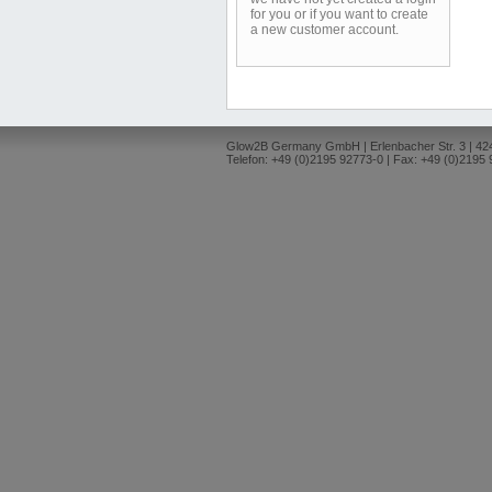
for you or if you want to create
a new customer account.
Glow2B Germany GmbH | Erlenbacher Str. 3 | 4
Telefon: +49 (0)2195 92773-0 | Fax: +49 (0)2195 