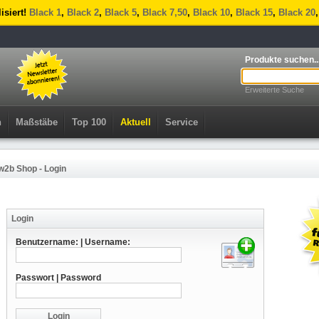
lisiert!
Black 1
,
Black 2
,
Black 5
,
Black 7,50
,
Black 10
,
Black 15
,
Black 20
Produkte suchen..
Erweiterte Suche
n
Maßstäbe
Top 100
Aktuell
Service
w2b Shop - Login
Login
Benutzername: | Username:
Passwort | Password