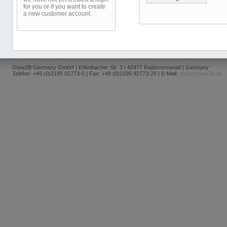
for you or if you want to create
a new customer account.
Glow2B Germany GmbH | Erlenbacher Str. 3 | 42477 Radevormwald | Germany
Telefon: +49 (0)2195 92773-0 | Fax: +49 (0)2195 92773-29 | E-Mail:
shop@glow2b.de