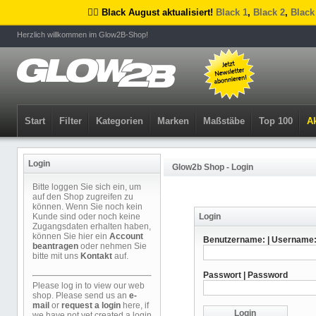
🏴‍☠️ Black August aktualisiert!
Black 1
,
Black 2
,
Black
Herzlich willkommen im Glow2B-Shop!
Start
Filter
Kategorien
Marken
Maßstäbe
Top 100
Ak
Login
Glow2b Shop - Login
Bitte loggen Sie sich ein, um
auf den Shop zugreifen zu
können. Wenn Sie noch kein
Kunde sind oder noch keine
Login
Zugangsdaten erhalten haben,
können Sie hier ein
Account
Benutzername: | Username
beantragen
oder nehmen Sie
bitte mit uns
Kontakt
auf.
Passwort | Password
Please log in to view our web
shop. Please send us an
e-
mail
or
request a login
here, if
we have not yet created a login