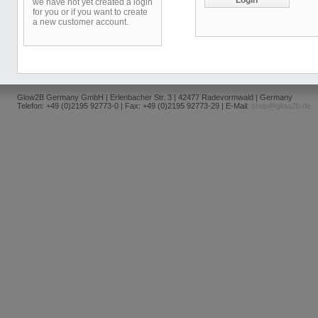
we have not yet created a login
for you or if you want to create
a new customer account.
Glow2B Germany GmbH | Erlenbacher Str. 3 | 42477 Radevormwald | Germany
Telefon: +49 (0)2195 92773-0 | Fax: +49 (0)2195 92773-29 | E-Mail:
shop@glow2b.de