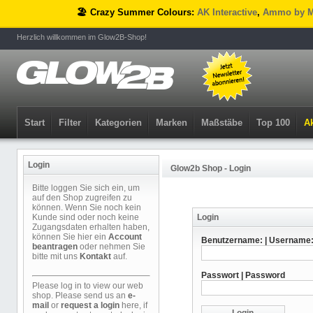
🏖️ Crazy Summer Colours:
AK Interactive
,
Ammo by M
Herzlich willkommen im Glow2B-Shop!
Start
Filter
Kategorien
Marken
Maßstäbe
Top 100
Ak
Login
Glow2b Shop - Login
Bitte loggen Sie sich ein, um
auf den Shop zugreifen zu
können. Wenn Sie noch kein
Kunde sind oder noch keine
Login
Zugangsdaten erhalten haben,
können Sie hier ein
Account
Benutzername: | Username
beantragen
oder nehmen Sie
bitte mit uns
Kontakt
auf.
Passwort | Password
Please log in to view our web
shop. Please send us an
e-
mail
or
request a login
here, if