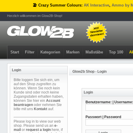
🏖️ Crazy Summer Colours:
AK Interactive
,
Ammo by M
Herzlich willkommen im Glow2B-Shop!
Start
Filter
Kategorien
Marken
Maßstäbe
Top 100
Ak
Login
Glow2b Shop - Login
Bitte loggen Sie sich ein, um
auf den Shop zugreifen zu
können. Wenn Sie noch kein
Kunde sind oder noch keine
Login
Zugangsdaten erhalten haben,
können Sie hier ein
Account
Benutzername: | Username
beantragen
oder nehmen Sie
bitte mit uns
Kontakt
auf.
Passwort | Password
Please log in to view our web
shop. Please send us an
e-
mail
or
request a login
here, if