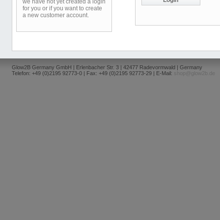
we have not yet created a login
for you or if you want to create
a new customer account.
Glow2B Germany GmbH | Erlenbacher Str. 3 | 42477 Radevormwald | Germany
Telefon: +49 (0)2195 92773-0 | Fax: +49 (0)2195 92773-29 | E-Mail:
shop@glow2b.de