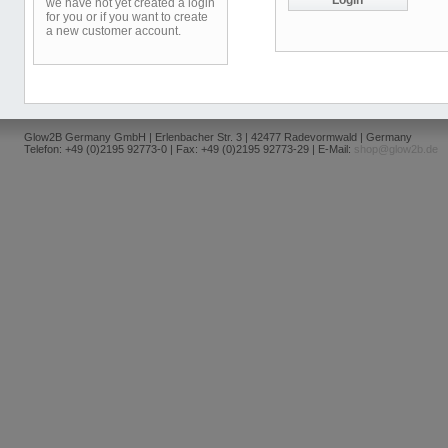
we have not yet created a login
for you or if you want to create
a new customer account.
Glow2B Germany GmbH | Erlenbacher Str. 3 | 42477 Radevormwald | Germany
Telefon: +49 (0)2195 92773-0 | Fax: +49 (0)2195 92773-29 | E-Mail:
shop@glow2b.de