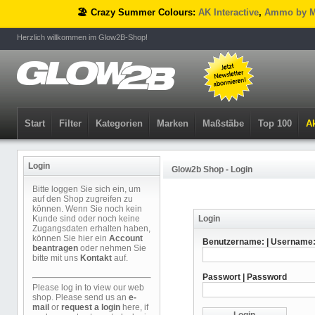
🏖️ Crazy Summer Colours:
AK Interactive
,
Ammo by M
Herzlich willkommen im Glow2B-Shop!
Start
Filter
Kategorien
Marken
Maßstäbe
Top 100
Ak
Login
Glow2b Shop - Login
Bitte loggen Sie sich ein, um
auf den Shop zugreifen zu
können. Wenn Sie noch kein
Kunde sind oder noch keine
Login
Zugangsdaten erhalten haben,
können Sie hier ein
Account
Benutzername: | Username
beantragen
oder nehmen Sie
bitte mit uns
Kontakt
auf.
Passwort | Password
Please log in to view our web
shop. Please send us an
e-
mail
or
request a login
here, if