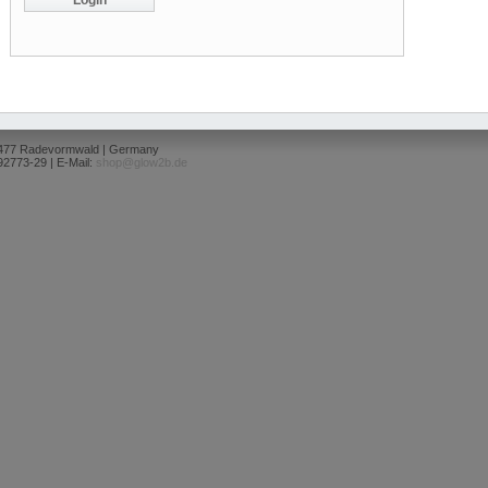
2477 Radevormwald | Germany
92773-29 | E-Mail:
shop@glow2b.de