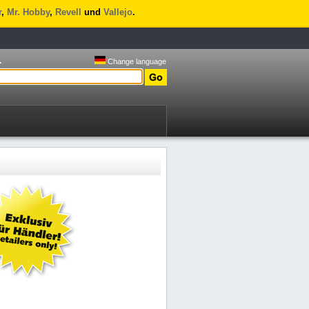
r
,
Mr. Hobby
,
Revell
und
Vallejo
.
.
Change language