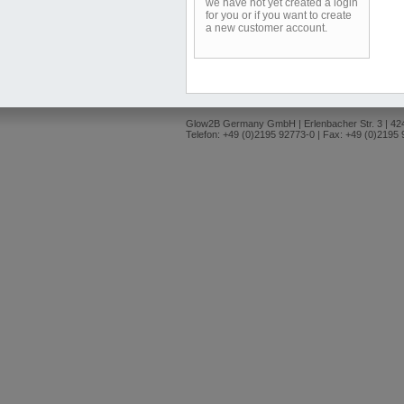
we have not yet created a login
for you or if you want to create
a new customer account.
Glow2B Germany GmbH | Erlenbacher Str. 3 | 4
Telefon: +49 (0)2195 92773-0 | Fax: +49 (0)2195 