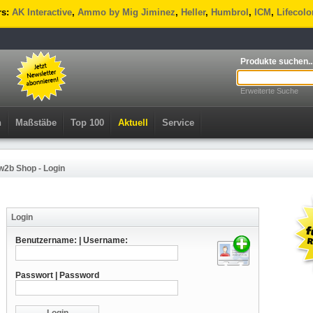
rs:
AK Interactive
,
Ammo by Mig Jiminez
,
Heller
,
Humbrol
,
ICM
,
Lifecolo
Produkte suchen..
Erweiterte Suche
n
Maßstäbe
Top 100
Aktuell
Service
w2b Shop - Login
Login
Benutzername: | Username:
Passwort | Password