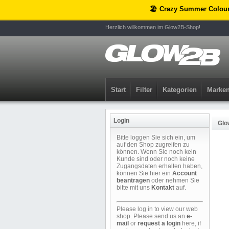
🏖️ Crazy Summer Colou
Herzlich willkommen im Glow2B-Shop!
Start
Filter
Kategorien
Marke
Login
Glo
Bitte loggen Sie sich ein, um
auf den Shop zugreifen zu
können. Wenn Sie noch kein
Kunde sind oder noch keine
Zugangsdaten erhalten haben,
können Sie hier ein
Account
beantragen
oder nehmen Sie
bitte mit uns
Kontakt
auf.
Please log in to view our web
shop. Please send us an
e-
mail
or
request a login
here, if