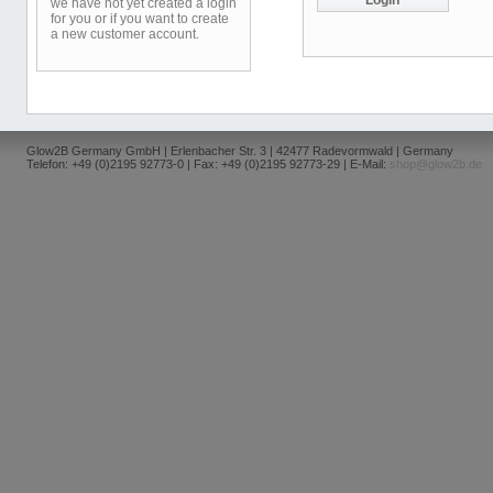
we have not yet created a login
for you or if you want to create
a new customer account.
Glow2B Germany GmbH | Erlenbacher Str. 3 | 42477 Radevormwald | Germany
Telefon: +49 (0)2195 92773-0 | Fax: +49 (0)2195 92773-29 | E-Mail:
shop@glow2b.de