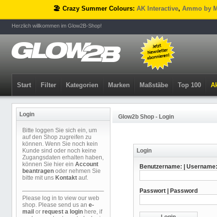
🏖️ Crazy Summer Colours:
AK Interactive
,
Ammo by M
Herzlich willkommen im Glow2B-Shop!
Start
Filter
Kategorien
Marken
Maßstäbe
Top 100
Ak
Login
Glow2b Shop - Login
Bitte loggen Sie sich ein, um
auf den Shop zugreifen zu
können. Wenn Sie noch kein
Kunde sind oder noch keine
Login
Zugangsdaten erhalten haben,
können Sie hier ein
Account
Benutzername: | Username
beantragen
oder nehmen Sie
bitte mit uns
Kontakt
auf.
Passwort | Password
Please log in to view our web
shop. Please send us an
e-
mail
or
request a login
here, if