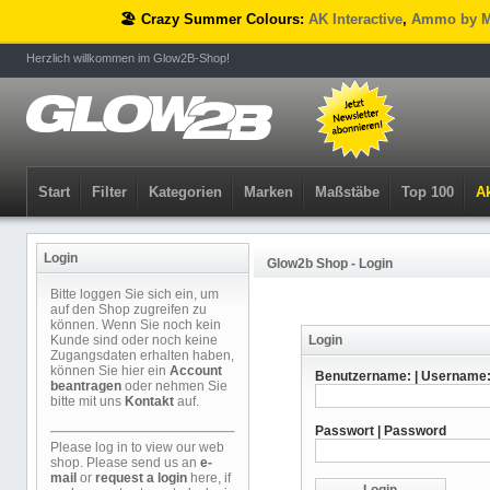
🏖️ Crazy Summer Colours:
AK Interactive
,
Ammo by M
Herzlich willkommen im Glow2B-Shop!
Start
Filter
Kategorien
Marken
Maßstäbe
Top 100
Ak
Login
Glow2b Shop - Login
Bitte loggen Sie sich ein, um
auf den Shop zugreifen zu
können. Wenn Sie noch kein
Kunde sind oder noch keine
Login
Zugangsdaten erhalten haben,
können Sie hier ein
Account
Benutzername: | Username
beantragen
oder nehmen Sie
bitte mit uns
Kontakt
auf.
Passwort | Password
Please log in to view our web
shop. Please send us an
e-
mail
or
request a login
here, if