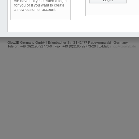
we have not yet created a login
for you or if you want to create
a new customer account.
Glow2B Germany GmbH | Erlenbacher Str. 3 | 42477 Radevormwald | Germany
Telefon: +49 (0)2195 92773-0 | Fax: +49 (0)2195 92773-29 | E-Mail:
shop@glow2b.de