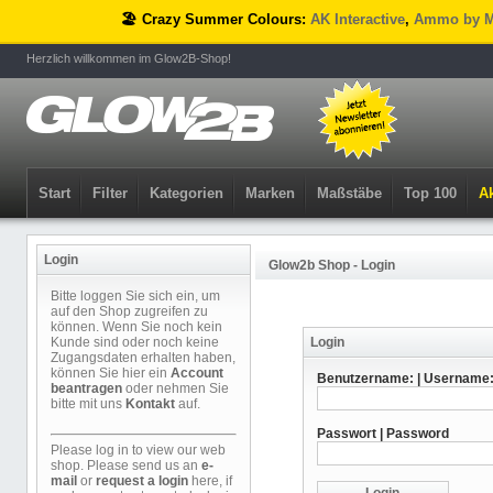
🏖️ Crazy Summer Colours:
AK Interactive
,
Ammo by M
Herzlich willkommen im Glow2B-Shop!
Start
Filter
Kategorien
Marken
Maßstäbe
Top 100
Ak
Login
Glow2b Shop - Login
Bitte loggen Sie sich ein, um
auf den Shop zugreifen zu
können. Wenn Sie noch kein
Kunde sind oder noch keine
Login
Zugangsdaten erhalten haben,
können Sie hier ein
Account
Benutzername: | Username
beantragen
oder nehmen Sie
bitte mit uns
Kontakt
auf.
Passwort | Password
Please log in to view our web
shop. Please send us an
e-
mail
or
request a login
here, if