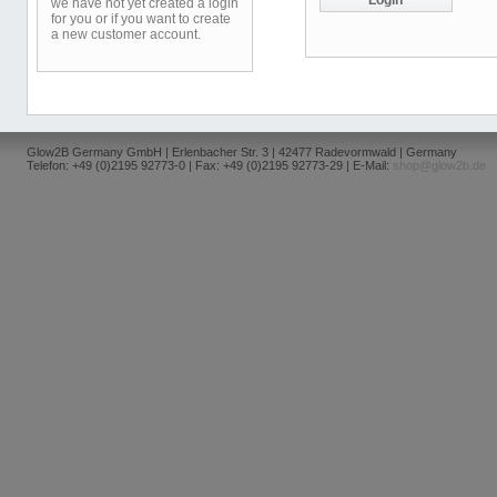
we have not yet created a login
for you or if you want to create
a new customer account.
Glow2B Germany GmbH | Erlenbacher Str. 3 | 42477 Radevormwald | Germany
Telefon: +49 (0)2195 92773-0 | Fax: +49 (0)2195 92773-29 | E-Mail:
shop@glow2b.de