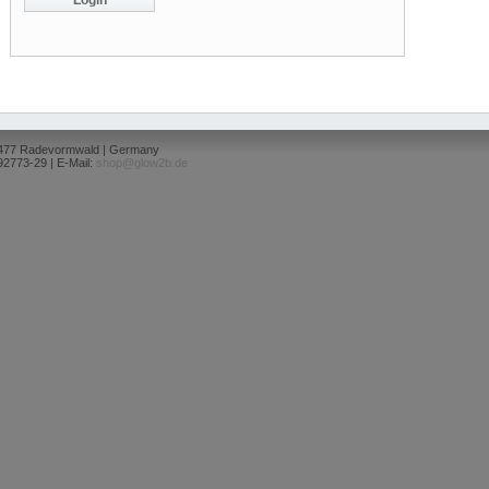
2477 Radevormwald | Germany
92773-29 | E-Mail:
shop@glow2b.de