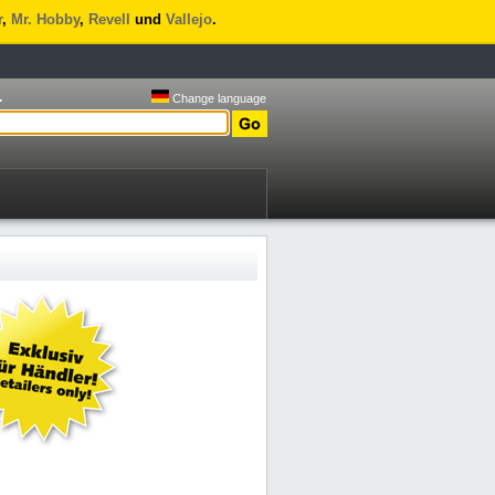
r
,
Mr. Hobby
,
Revell
und
Vallejo
.
.
Change language