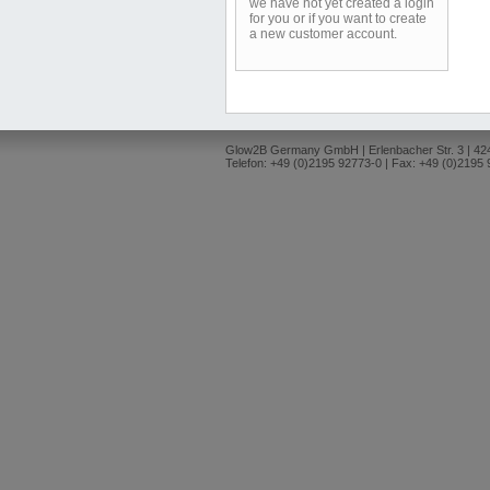
we have not yet created a login
for you or if you want to create
a new customer account.
Glow2B Germany GmbH | Erlenbacher Str. 3 | 4
Telefon: +49 (0)2195 92773-0 | Fax: +49 (0)2195 