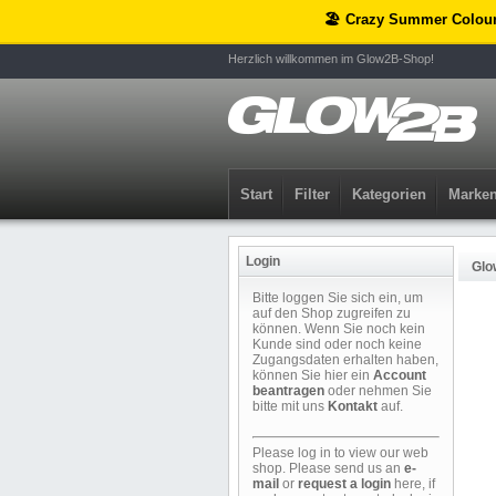
🏖️ Crazy Summer Colou
Herzlich willkommen im Glow2B-Shop!
Start
Filter
Kategorien
Marke
Login
Glo
Bitte loggen Sie sich ein, um
auf den Shop zugreifen zu
können. Wenn Sie noch kein
Kunde sind oder noch keine
Zugangsdaten erhalten haben,
können Sie hier ein
Account
beantragen
oder nehmen Sie
bitte mit uns
Kontakt
auf.
Please log in to view our web
shop. Please send us an
e-
mail
or
request a login
here, if