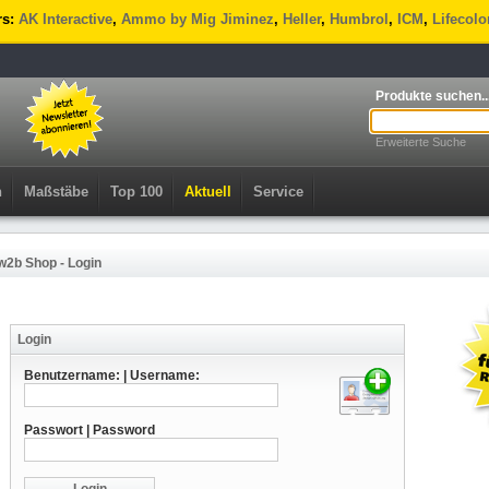
rs:
AK Interactive
,
Ammo by Mig Jiminez
,
Heller
,
Humbrol
,
ICM
,
Lifecolo
Produkte suchen..
Erweiterte Suche
n
Maßstäbe
Top 100
Aktuell
Service
w2b Shop - Login
Login
Benutzername: | Username:
Passwort | Password