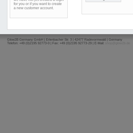
for you or if you want to create
a new customer account.
Glow2B Germany GmbH | Erlenbacher Str. 3 | 42477 Radevormwald | Germany
Telefon: +49 (0)2195 92773-0 | Fax: +49 (0)2195 92773-29 | E-Mail:
shop@glow2b.de