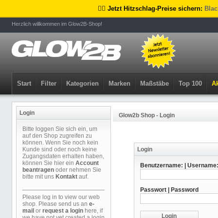
🏴‍☠️ Jetzt Hitzschlag-Preise sichern:
Blac
Herzlich willkommen im Glow2B-Shop!
Start
Filter
Kategorien
Marken
Maßstäbe
Top 100
Ak
Login
Glow2b Shop - Login
Bitte loggen Sie sich ein, um
auf den Shop zugreifen zu
können. Wenn Sie noch kein
Kunde sind oder noch keine
Login
Zugangsdaten erhalten haben,
können Sie hier ein
Account
Benutzername: | Username
beantragen
oder nehmen Sie
bitte mit uns
Kontakt
auf.
Passwort | Password
Please log in to view our web
shop. Please send us an
e-
mail
or
request a login
here, if
we have not yet created a login