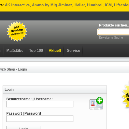
rs:
AK Interactive
,
Ammo by Mig Jiminez
,
Heller
,
Humbrol
,
ICM
,
Lifecolo
Produkte suchen..
Erweiterte Suche
n
Maßstäbe
Top 100
Aktuell
Service
w2b Shop - Login
Login
Benutzername: | Username:
Passwort | Password