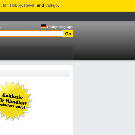
r
,
Mr. Hobby
,
Revell
und
Vallejo
.
.
Change language