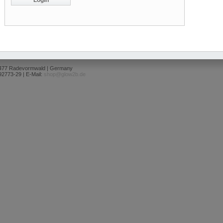
2477 Radevormwald | Germany
92773-29 | E-Mail:
shop@glow2b.de