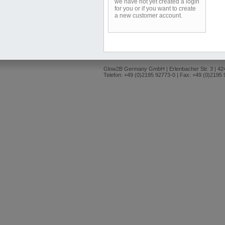
we have not yet created a login
for you or if you want to create
a new customer account.
Glow2B Germany GmbH | Erlenbacher Str. 3 | 4
Telefon: +49 (0)2195 92773-0 | Fax: +49 (0)2195 