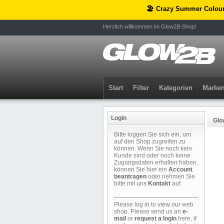
🏖️ Crazy Summer Colou
Herzlich willkommen im Glow2B-Shop!
Start
Filter
Kategorien
Marke
Login
Glo
Bitte loggen Sie sich ein, um
auf den Shop zugreifen zu
können. Wenn Sie noch kein
Kunde sind oder noch keine
Zugangsdaten erhalten haben,
können Sie hier ein
Account
beantragen
oder nehmen Sie
bitte mit uns
Kontakt
auf.
Please log in to view our web
shop. Please send us an
e-
mail
or
request a login
here, if