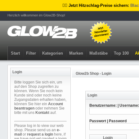
🏴‍☠️ Jetzt Hitzschlag-Preise sichern:
Blac
Herzlich willkommen im Glow2B-Shop!
Start
Filter
Kategorien
Marken
Maßstäbe
Top 100
Ak
Login
Glow2b Shop - Login
Bitte loggen Sie sich ein, um
auf den Shop zugreifen zu
können. Wenn Sie noch kein
Kunde sind oder noch keine
Login
Zugangsdaten erhalten haben,
können Sie hier ein
Account
Benutzername: | Username
beantragen
oder nehmen Sie
bitte mit uns
Kontakt
auf.
Passwort | Password
Please log in to view our web
shop. Please send us an
e-
mail
or
request a login
here, if
we have not yet created a login