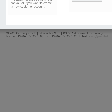
for you or if you want to create
a new customer account.
Glow2B Germany GmbH | Erlenbacher Str. 3 | 42477 Radevormwald | Germany
Telefon: +49 (0)2195 92773-0 | Fax: +49 (0)2195 92773-29 | E-Mail:
shop@glow2b.de