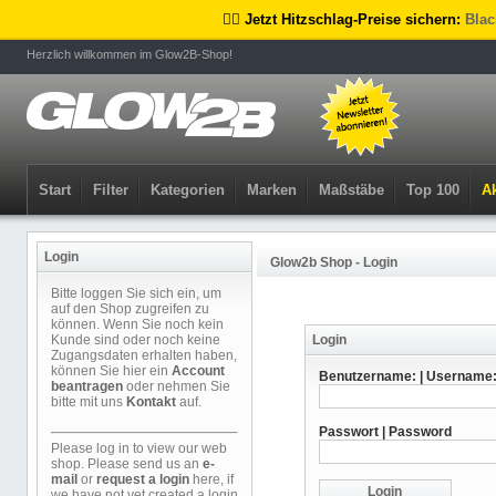
🏴‍☠️ Jetzt Hitzschlag-Preise sichern:
Blac
Herzlich willkommen im Glow2B-Shop!
Start
Filter
Kategorien
Marken
Maßstäbe
Top 100
Ak
Login
Glow2b Shop - Login
Bitte loggen Sie sich ein, um
auf den Shop zugreifen zu
können. Wenn Sie noch kein
Kunde sind oder noch keine
Login
Zugangsdaten erhalten haben,
können Sie hier ein
Account
Benutzername: | Username
beantragen
oder nehmen Sie
bitte mit uns
Kontakt
auf.
Passwort | Password
Please log in to view our web
shop. Please send us an
e-
mail
or
request a login
here, if
we have not yet created a login