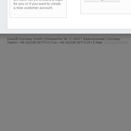
for you or if you want to create
a new customer account.
Glow2B Germany GmbH | Erlenbacher Str. 3 | 42477 Radevormwald | Germany
Telefon: +49 (0)2195 92773-0 | Fax: +49 (0)2195 92773-29 | E-Mail:
shop@glow2b.de