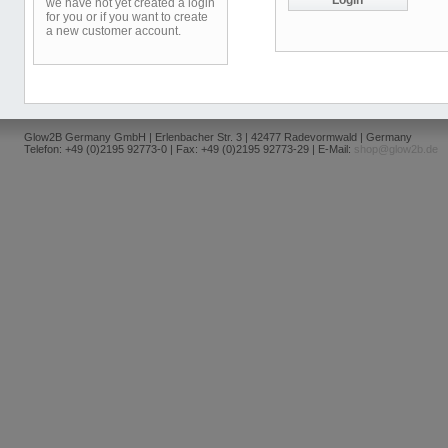
we have not yet created a login
for you or if you want to create
a new customer account.
Glow2B Germany GmbH | Erlenbacher Str. 3 | 42477 Radevormwald | Germany
Telefon: +49 (0)2195 92773-0 | Fax: +49 (0)2195 92773-29 | E-Mail:
shop@glow2b.de