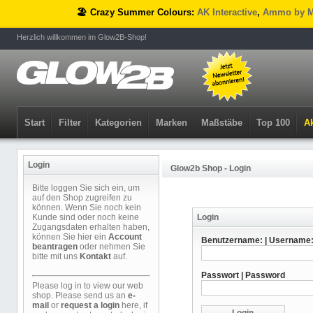
🏖️ Crazy Summer Colours:
AK Interactive
,
Ammo by M
Herzlich willkommen im Glow2B-Shop!
Start
Filter
Kategorien
Marken
Maßstäbe
Top 100
Ak
Login
Glow2b Shop - Login
Bitte loggen Sie sich ein, um
auf den Shop zugreifen zu
können. Wenn Sie noch kein
Kunde sind oder noch keine
Login
Zugangsdaten erhalten haben,
können Sie hier ein
Account
Benutzername: | Username
beantragen
oder nehmen Sie
bitte mit uns
Kontakt
auf.
Passwort | Password
Please log in to view our web
shop. Please send us an
e-
mail
or
request a login
here, if