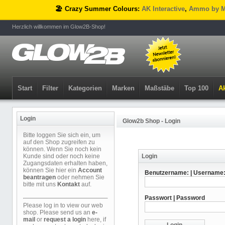
🏖️ Crazy Summer Colours:
AK Interactive
,
Ammo by M
Herzlich willkommen im Glow2B-Shop!
Start
Filter
Kategorien
Marken
Maßstäbe
Top 100
Ak
Login
Glow2b Shop - Login
Bitte loggen Sie sich ein, um
auf den Shop zugreifen zu
können. Wenn Sie noch kein
Kunde sind oder noch keine
Login
Zugangsdaten erhalten haben,
können Sie hier ein
Account
Benutzername: | Username
beantragen
oder nehmen Sie
bitte mit uns
Kontakt
auf.
Passwort | Password
Please log in to view our web
shop. Please send us an
e-
mail
or
request a login
here, if