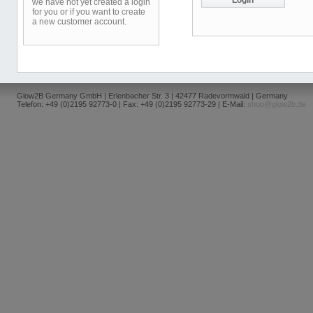
we have not yet created a login
for you or if you want to create
a new customer account.
Glow2B Germany GmbH | Erlenbacher Str. 3 | 42477 Radevormwald | Germany
Telefon: +49 (0)2195 92773-0 | Fax: +49 (0)2195 92773-29 | E-Mail:
shop@glow2b.de