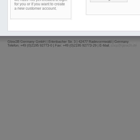
for you or if you want to create
a new customer account.
Glow2B Germany GmbH | Erlenbacher Str. 3 | 42477 Radevormwald | Germany
Telefon: +49 (0)2195 92773-0 | Fax: +49 (0)2195 92773-29 | E-Mail:
shop@glow2b.de