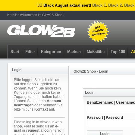
🏴‍☠️ Black August aktualisiert!
Black 1
,
Black 2
,
Black
Herzlich willkommen im Glow2B-Shop!
Start
Filter
Kategorien
Marken
Maßstäbe
Top 100
Ak
Login
Glow2b Shop - Login
Bitte loggen Sie sich ein, um
auf den Shop zugreifen zu
können. Wenn Sie noch kein
Kunde sind oder noch keine
Login
Zugangsdaten erhalten haben,
können Sie hier ein
Account
Benutzername: | Username
beantragen
oder nehmen Sie
bitte mit uns
Kontakt
auf.
Passwort | Password
Please log in to view our web
shop. Please send us an
e-
mail
or
request a login
here, if
we have not yet created a login