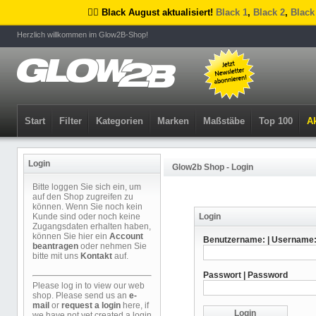
🏴‍☠️ Black August aktualisiert!
Black 1
,
Black 2
,
Black
Herzlich willkommen im Glow2B-Shop!
Start
Filter
Kategorien
Marken
Maßstäbe
Top 100
Ak
Login
Glow2b Shop - Login
Bitte loggen Sie sich ein, um
auf den Shop zugreifen zu
können. Wenn Sie noch kein
Kunde sind oder noch keine
Login
Zugangsdaten erhalten haben,
können Sie hier ein
Account
Benutzername: | Username
beantragen
oder nehmen Sie
bitte mit uns
Kontakt
auf.
Passwort | Password
Please log in to view our web
shop. Please send us an
e-
mail
or
request a login
here, if
we have not yet created a login