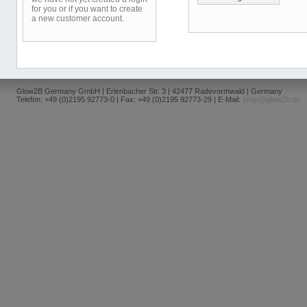
for you or if you want to create
a new customer account.
Glow2B Germany GmbH | Erlenbacher Str. 3 | 42477 Radevormwald | Germany
Telefon: +49 (0)2195 92773-0 | Fax: +49 (0)2195 92773-29 | E-Mail:
shop@glow2b.de